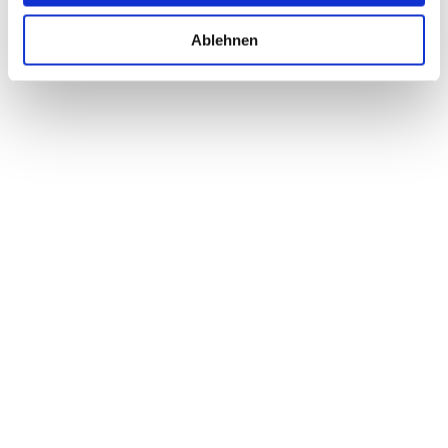
Ablehnen
Nachdem wir bereits die Entscheidung für ein
Intranet getroffen hatten, begleitete uns
digimake zuverlässig bei der Implementierung.
Das Ergebnis ist eine benutzerfreundliche
Plattform im Design von DIAKOVERE, die von
unseren Mitarbeitenden sehr gut angenommen
wird und unsere verschiedenen Standorte
digital miteinander verbindet.
Matthias Büschking
Leiter Unternehmenskommunikation,
DIAKOVERE gGmbH