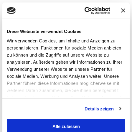
Helene Herich
Leiterin Unternehmenskommunikation,
aha Zweckverband Abfallwirtschaft Region
Hannover
Diese Webseite verwendet Cookies
Wir verwenden Cookies, um Inhalte und Anzeigen zu
personalisieren, Funktionen für soziale Medien anbieten
zu können und die Zugriffe auf unsere Website zu
Wir profitieren überaus von der ganzheitlichen
analysieren. Außerdem geben wir Informationen zu Ihrer
Beratung durch digimake. Begonnen bei der
Verwendung unserer Website an unsere Partner für
soziale Medien, Werbung und Analysen weiter. Unsere
Initiierung unseres Vorhabens bis hin zum
Partner führen diese Informationen möglicherweise mit
aktiven Projektmanagement sowie einer
weiteren Daten zusammen, die Sie ihnen bereitgestellt
unabhängigen Empfehlung der auf unsere Ziele
haben oder die sie im Rahmen Ihrer Nutzung der Dienste
ausgerichteten Maßnahmen.
gesammelt haben.
Details zeigen
Philipp von Au
Projektleiter,
Diakonie Himmelsthür e.V.
Alle zulassen